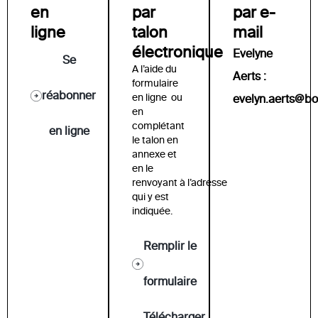
en
par
par e-
ligne
talon
mail
électronique
Evelyne
Se
A l’aide du
Aerts :
formulaire
réabonner
en ligne ou
evelyn.aerts@bo
en
complétant
en ligne
le talon en
annexe et
en le
renvoyant à l’adresse
qui y est
indiquée.
Remplir le
formulaire
Télécharger