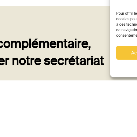
Pour offrir 
cookies pour
à ces techn
de navigatio
consentement
 complémentaire,
Ac
er notre secrétariat