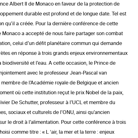
nce Albert II de Monaco en faveur de la protection de
loppement durable est profond et de longue date. Tel est
tion qu’il a créée. Pour la dernière conférence de cette
de Monaco a accepté de nous faire partager son combat
dation, celui d’un défit planétaire commun qui demande
rètes en réponse à trois grands enjeux environnementaux
 biodiversité et l’eau. A cette occasion, le Prince de
njointement avec le professeur Jean-Pascal van
, membre de l’Académie royale de Belgique et ancien
ent où cette institution reçut le prix Nobel de la paix,
livier De Schutter, professeur à l’UCL et membre du
s, sociaux et culturels de l’ONU, ainsi qu’ancien
r le droit à l’alimentation. Pour cette conférence à trois
isi comme titre : « L ‘air, la mer et la terre : enjeux