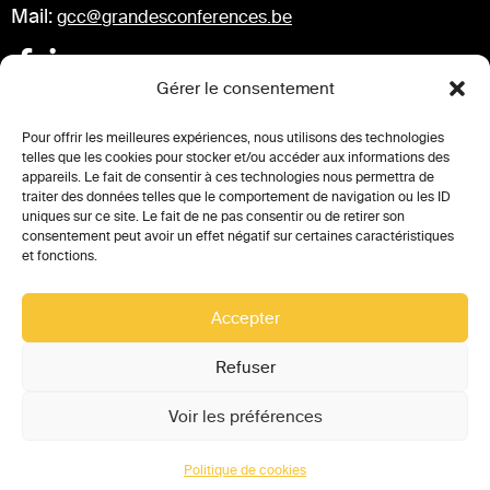
Mail:
gcc@grandesconferences.be
Gérer le consentement
Conférences à venir
Pour offrir les meilleures expériences, nous utilisons des technologies
telles que les cookies pour stocker et/ou accéder aux informations des
appareils. Le fait de consentir à ces technologies nous permettra de
Comptes-rendu des conférences
traiter des données telles que le comportement de navigation ou les ID
uniques sur ce site. Le fait de ne pas consentir ou de retirer son
Partenaires
consentement peut avoir un effet négatif sur certaines caractéristiques
et fonctions.
Replay des conférences
Accepter
Refuser
MENTIONS LÉGALES
VIE PRIVÉE
Voir les préférences
POLITIQUE DE COOKIES (UE)
Politique de cookies