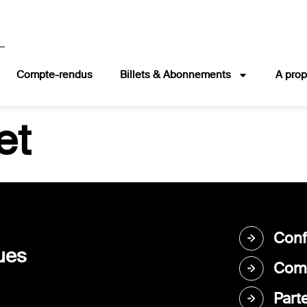
Compte-rendus
Billets & Abonnements
A pro
et
Conf
ues
Comp
Part