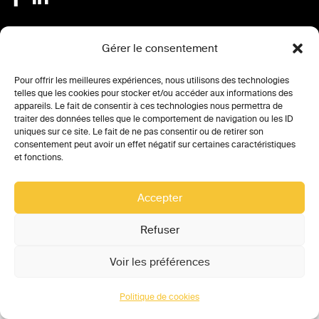
Conférences à venir
Gérer le consentement
Comptes-rendu des conférences
Pour offrir les meilleures expériences, nous utilisons des technologies
telles que les cookies pour stocker et/ou accéder aux informations des
appareils. Le fait de consentir à ces technologies nous permettra de
Partenaires
traiter des données telles que le comportement de navigation ou les ID
uniques sur ce site. Le fait de ne pas consentir ou de retirer son
Replay des conférences
consentement peut avoir un effet négatif sur certaines caractéristiques
et fonctions.
Accepter
MENTIONS LÉGALES
VIE PRIVÉE
Refuser
POLITIQUE DE COOKIES (UE)
Voir les préférences
Politique de cookies