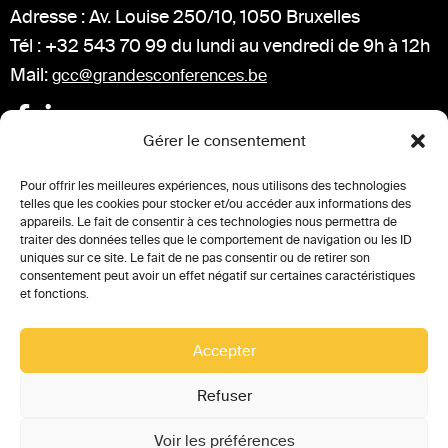
Adresse : Av. Louise 250/10, 1050 Bruxelles
Tél : +32 543 70 99 du lundi au vendredi de 9h à 12h
Mail:
gcc@grandesconferences.be
Gérer le consentement
Conférences à venir
Pour offrir les meilleures expériences, nous utilisons des technologies
telles que les cookies pour stocker et/ou accéder aux informations des
appareils. Le fait de consentir à ces technologies nous permettra de
Comptes-rendu des conférences
traiter des données telles que le comportement de navigation ou les ID
uniques sur ce site. Le fait de ne pas consentir ou de retirer son
Partenaires
consentement peut avoir un effet négatif sur certaines caractéristiques
et fonctions.
Replay des conférences
Accepter
Refuser
MENTIONS LÉGALES
VIE PRIVÉE
Voir les préférences