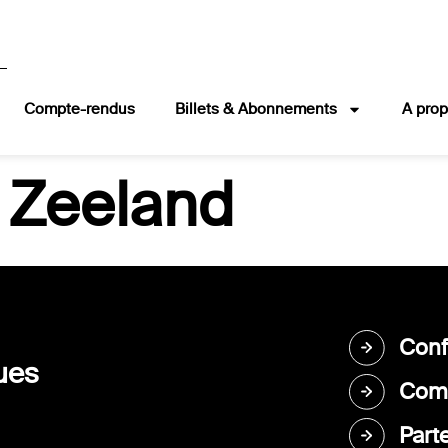
Compte-rendus
Billets & Abonnements
A pro
 Zeeland
Conf
ues
Comp
Part