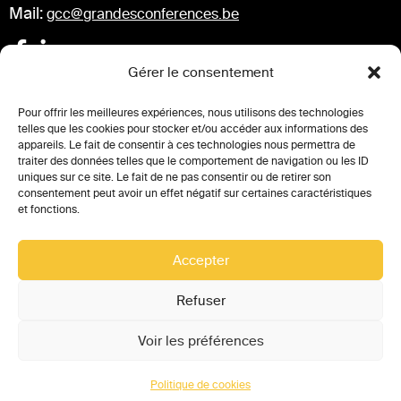
Mail:
gcc@grandesconferences.be
Gérer le consentement
Conférences à venir
Pour offrir les meilleures expériences, nous utilisons des technologies
telles que les cookies pour stocker et/ou accéder aux informations des
appareils. Le fait de consentir à ces technologies nous permettra de
Comptes-rendu des conférences
traiter des données telles que le comportement de navigation ou les ID
uniques sur ce site. Le fait de ne pas consentir ou de retirer son
Partenaires
consentement peut avoir un effet négatif sur certaines caractéristiques
et fonctions.
Replay des conférences
Accepter
Refuser
MENTIONS LÉGALES
VIE PRIVÉE
Voir les préférences
POLITIQUE DE COOKIES (UE)
Politique de cookies