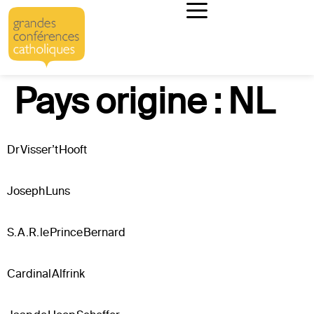
Pays origine :
NL
Dr Visser’t Hooft
Joseph Luns
S.A.R. le Prince Bernard
Cardinal Alfrink